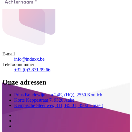
E-mail
info@induxx.be
Telefoonnummer
+32 (0)3 871 99 66
Onze adressen
Prins Boudewijnlaan 24E,
(HQ),
2550 Kontich
Korte Keppestraat 7,
9320 Aalst
Kempische Steenweg 311,
B5.01,
3500 Hasselt