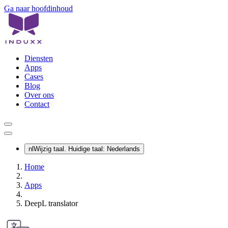
Ga naar hoofdinhoud
Diensten
Apps
Cases
Blog
Over ons
Contact
nl
Wijzig taal. Huidige taal:
Nederlands
Home
Apps
DeepL translator